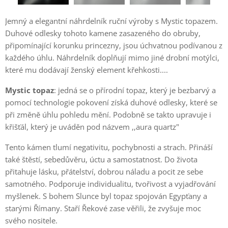
Jemný a elegantní náhrdelník ruční výroby s Mystic topazem.
Duhové odlesky tohoto kamene zasazeného do obruby,
připomínající korunku princezny, jsou úchvatnou podívanou z
každého úhlu. Náhrdelník doplňují mimo jiné drobní motýlci,
které mu dodávají ženský element křehkosti....
Mystic topaz
: jedná se o přírodní topaz, který je bezbarvý a
pomocí technologie pokovení získá duhové odlesky, které se
při změně úhlu pohledu mění. Podobně se takto upravuje i
křišťál, který je uváděn pod názvem ,,aura quartz"
Tento kámen tlumí negativitu, pochybnosti a strach. Přináší
také štěstí, sebedůvěru, úctu a samostatnost. Do života
přitahuje lásku, přátelství, dobrou náladu a pocit ze sebe
samotného. Podporuje individualitu, tvořivost a vyjadřování
myšlenek. S bohem Slunce byl topaz spojován Egypťany a
starými Římany. Staří Řekové zase věřili, že zvyšuje moc
svého nositele.