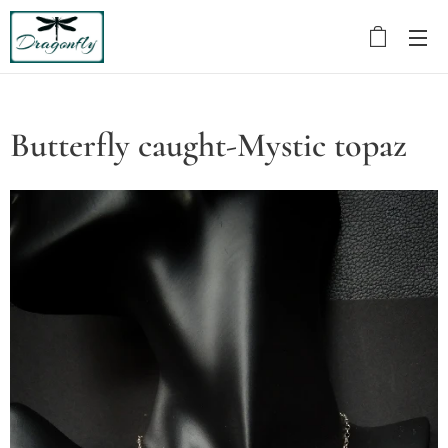
Butterfly caught-Mystic topaz