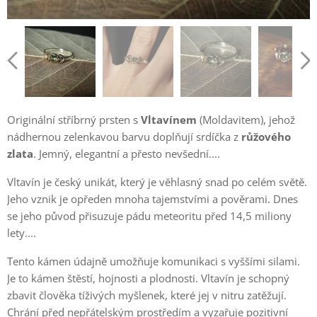
Originální stříbrný prsten s
Vltavínem
(Moldavitem), jehož
nádhernou zelenkavou barvu doplňují srdíčka z
růžového
zlata
. Jemný, elegantní a přesto nevšední....
Vltavín je český unikát, který je věhlasný snad po celém světě.
Jeho vznik je opředen mnoha tajemstvími a pověrami. Dnes
se jeho původ přisuzuje pádu meteoritu před 14,5 miliony
lety....
Tento kámen údajně umožňuje komunikaci s vyššími silami.
Je to kámen štěstí, hojnosti a plodnosti. Vltavín je schopný
zbavit člověka tíživých myšlenek, které jej v nitru zatěžují.
Chrání před nepřátelským prostředím a vyzařuje pozitivní