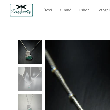
Úvod
O mně
Eshop
Fotogal