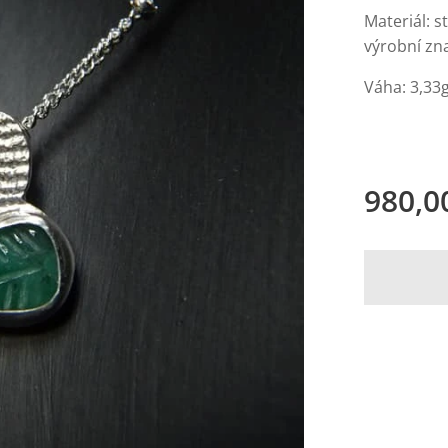
Materiál: 
výrobní zn
Váha: 3,33
980,0