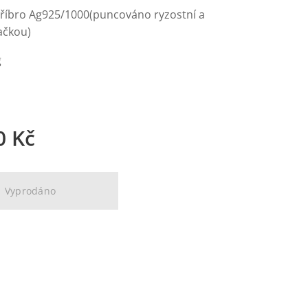
stříbro Ag925/1000(puncováno ryzostní a
ačkou)
g
0
Kč
Vyprodáno