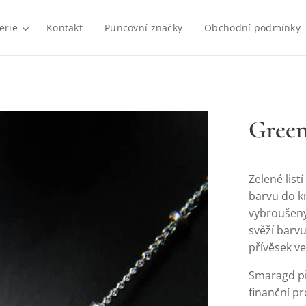
erie
Kontakt
Puncovní značky
Obchodní podmínky
Gree
Zelené list
barvu do k
vybroušený
svěží barvu
přívěsek ve
Smaragd při
finanční pr