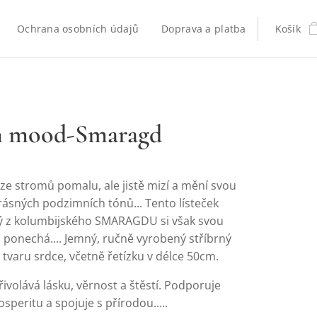
Ochrana osobních údajů
Doprava a platba
Košík
n mood-Smaragd
í ze stromů pomalu, ale jistě mizí a mění svou
rásných podzimních tónů... Tento lísteček
 z kolumbijského SMARAGDU si však svou
 ponechá.... Jemný, ručně vyrobený stříbrný
 tvaru srdce, včetně řetízku v délce 50cm.
volává lásku, věrnost a štěstí. Podporuje
osperitu a spojuje s přírodou.....