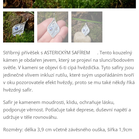
Stříbrný přívěšek s ASTERICKÝM SAFÍREM⭐ . Tento kouzelný
kámen je obdařen jevem, který se projeví na slunci/bodovém
světle. V kameni se objeví 6-ti cípá hvězdička. Tyto safíry jsou
jedinečné vlivem inkluzí rutilu, které svým uspořádáním tvoří
v oku pozorovatele efekt hvězdy, proto se mu také někdy říká
hvězdný safír.
Safír je kamenem moudrosti, klidu, ochraňuje lásku,
podporuje věrnost. Potlačuje také deprese, duševní napětí a
udržuje v těle rovnováhu.
Rozměry: délka 3,9 cm včetně závěsného ouška, šířka 1,9cm