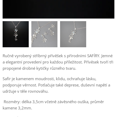
Ručně vyrobený stříbrný přívěšek s přírodními SAFÍRY. Jemné
a elegantní provedení pro každou příležitost. Přívěsek tvoří tři
propojené drobné kytičky různého tvaru.
Safír je kamenem moudrosti, klidu, ochraňuje lásku,
podporuje věrnost. Potlačuje také deprese, duševní napětí a
udržuje v těle rovnováhu.
Rozměry: délka 3,5cm včetně závěsného ouška, průměr
kamene 3,2mm.