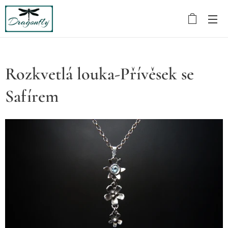
Rozkvetlá louka-Přívěsek se
Safírem