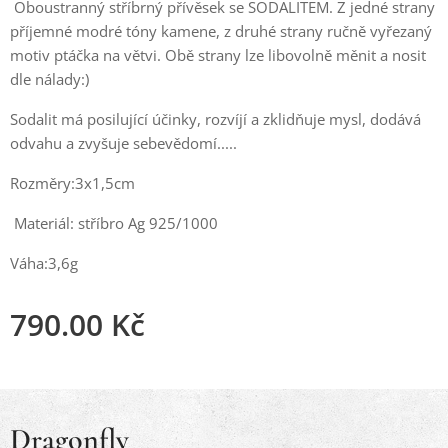
Oboustranný stříbrný přívěsek se SODALITEM. Z jedné strany
příjemné modré tóny kamene, z druhé strany ručně vyřezaný
motiv ptáčka na větvi. Obě strany lze libovolně měnit a nosit
dle nálady:)
Sodalit má posilující účinky, rozvíjí a zklidňuje mysl, dodává
odvahu a zvyšuje sebevědomí.....
Rozměry:3x1,5cm
Materiál: stříbro Ag 925/1000
Váha:3,6g
790.00
Kč
Dragonfly